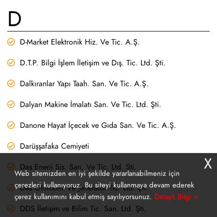
D
D-Market Elektronik Hiz. Ve Tic. A.Ş.
D.T.P. Bilgi İşlem İletişim ve Dış. Tic. Ltd. Şti.
Dalkıranlar Yapı Taah. San. Ve Tic. A.Ş.
Dalyan Makine İmalatı San. Ve Tic. Ltd. Şti.
Danone Hayat İçecek ve Gıda San. Ve Tic. A.Ş.
Darüşşafaka Cemiyeti
X
Das Enerji Sis. San. Ve Tic. Ltd. Şti.
Web sitemizden en iyi şekilde yararlanabilmeniz için
çerezleri kullanıyoruz. Bu siteyi kullanmaya devam ederek
Das Otomotiv Ve Jeneratör Tic. Ltd. Şti.
çerez kullanımını kabul etmiş sayılıyorsunuz.
Detaylı Bilgi >
DDS İletişim ve Bilim Tic. San. Ltd. Şti.