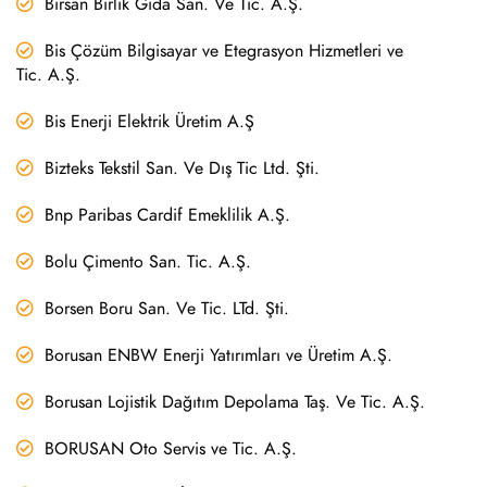
Birsan Birlik Gıda San. Ve Tic. A.Ş.
Bis Çözüm Bilgisayar ve Etegrasyon Hizmetleri ve
Tic. A.Ş.
Bis Enerji Elektrik Üretim A.Ş
Bizteks Tekstil San. Ve Dış Tic Ltd. Şti.
Bnp Paribas Cardif Emeklilik A.Ş.
Bolu Çimento San. Tic. A.Ş.
Borsen Boru San. Ve Tic. LTd. Şti.
Borusan ENBW Enerji Yatırımları ve Üretim A.Ş.
Borusan Lojistik Dağıtım Depolama Taş. Ve Tic. A.Ş.
BORUSAN Oto Servis ve Tic. A.Ş.