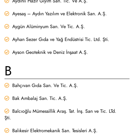
Aydınlı Hazır Giyim San. Tic. Ve A.Ş.
Ayesaş – Aydın Yazılım ve Elektronik San. A.Ş.
Aygün Alüminyum San. Ve Tic. A.Ş.
Ayhan Sezer Gıda ve Yağ Endüstrisi Tic. Ltd. Şti.
Ayson Geoteknik ve Deniz İnşaat A.Ş.
B
Bahçıvan Gıda San. Ve Tic. A.Ş.
Bak Ambalaj San. Tic. A.Ş.
Balcıoğlu Mümessillik Araş. Tat. İnş. San ve Tic. LTd.
Şti.
Balıkesir Elektromekanik San. Tesisleri A.Ş.