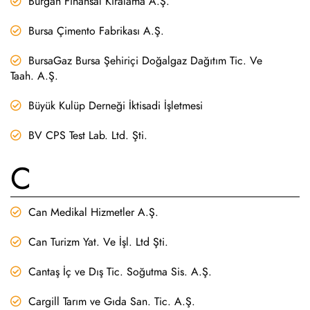
Burgan Finansal Kiralama A.Ş.
Bursa Çimento Fabrikası A.Ş.
BursaGaz Bursa Şehiriçi Doğalgaz Dağıtım Tic. Ve
Taah. A.Ş.
Büyük Kulüp Derneği İktisadi İşletmesi
BV CPS Test Lab. Ltd. Şti.
C
Can Medikal Hizmetler A.Ş.
Can Turizm Yat. Ve İşl. Ltd Şti.
Cantaş İç ve Dış Tic. Soğutma Sis. A.Ş.
Cargill Tarım ve Gıda San. Tic. A.Ş.