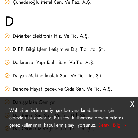
Çuhadaroğlu Metal San. Ve Paz. A.Ş.
D
D-Market Elektronik Hiz. Ve Tic. A.Ş.
D.T.P. Bilgi İşlem İletişim ve Dış. Tic. Ltd. Şti.
Dalkıranlar Yapı Taah. San. Ve Tic. A.Ş.
Dalyan Makine İmalatı San. Ve Tic. Ltd. Şti.
Danone Hayat İçecek ve Gıda San. Ve Tic. A.Ş.
X
Darüşşafaka Cemiyeti
Web sitemizden en iyi şekilde yararlanabilmeniz için
Das Enerji Sis. San. Ve Tic. Ltd. Şti.
çerezleri kullanıyoruz. Bu siteyi kullanmaya devam ederek
çerez kullanımını kabul etmiş sayılıyorsunuz.
Detaylı Bilgi >
Das Otomotiv Ve Jeneratör Tic. Ltd. Şti.