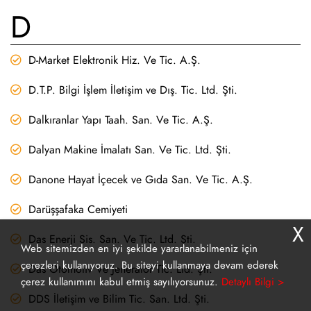
D
D-Market Elektronik Hiz. Ve Tic. A.Ş.
D.T.P. Bilgi İşlem İletişim ve Dış. Tic. Ltd. Şti.
Dalkıranlar Yapı Taah. San. Ve Tic. A.Ş.
Dalyan Makine İmalatı San. Ve Tic. Ltd. Şti.
Danone Hayat İçecek ve Gıda San. Ve Tic. A.Ş.
Darüşşafaka Cemiyeti
X
Das Enerji Sis. San. Ve Tic. Ltd. Şti.
Web sitemizden en iyi şekilde yararlanabilmeniz için
çerezleri kullanıyoruz. Bu siteyi kullanmaya devam ederek
Das Otomotiv Ve Jeneratör Tic. Ltd. Şti.
çerez kullanımını kabul etmiş sayılıyorsunuz.
Detaylı Bilgi >
DDS İletişim ve Bilim Tic. San. Ltd. Şti.