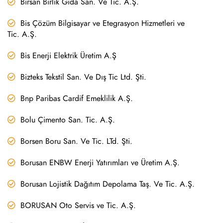
Birsan Birlik Gıda San. Ve Tic. A.Ş.
Bis Çözüm Bilgisayar ve Etegrasyon Hizmetleri ve
Tic. A.Ş.
Bis Enerji Elektrik Üretim A.Ş
Bizteks Tekstil San. Ve Dış Tic Ltd. Şti.
Bnp Paribas Cardif Emeklilik A.Ş.
Bolu Çimento San. Tic. A.Ş.
Borsen Boru San. Ve Tic. LTd. Şti.
Borusan ENBW Enerji Yatırımları ve Üretim A.Ş.
Borusan Lojistik Dağıtım Depolama Taş. Ve Tic. A.Ş.
BORUSAN Oto Servis ve Tic. A.Ş.