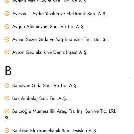
Aydınlı Hazır Giyim San. Tic. Ve A.Ş.
Ayesaş – Aydın Yazılım ve Elektronik San. A.Ş.
Aygün Alüminyum San. Ve Tic. A.Ş.
Ayhan Sezer Gıda ve Yağ Endüstrisi Tic. Ltd. Şti.
Ayson Geoteknik ve Deniz İnşaat A.Ş.
B
Bahçıvan Gıda San. Ve Tic. A.Ş.
Bak Ambalaj San. Tic. A.Ş.
Balcıoğlu Mümessillik Araş. Tat. İnş. San ve Tic. LTd.
Şti.
Balıkesir Elektromekanik San. Tesisleri A.Ş.