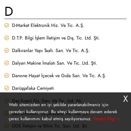
D
D-Market Elektronik Hiz. Ve Tic. A.Ş.
D.T.P. Bilgi İşlem İletişim ve Dış. Tic. Ltd. Şti.
Dalkıranlar Yapı Taah. San. Ve Tic. A.Ş.
Dalyan Makine İmalatı San. Ve Tic. Ltd. Şti.
Danone Hayat İçecek ve Gıda San. Ve Tic. A.Ş.
Darüşşafaka Cemiyeti
X
Das Enerji Sis. San. Ve Tic. Ltd. Şti.
Web sitemizden en iyi şekilde yararlanabilmeniz için
çerezleri kullanıyoruz. Bu siteyi kullanmaya devam ederek
Das Otomotiv Ve Jeneratör Tic. Ltd. Şti.
çerez kullanımını kabul etmiş sayılıyorsunuz.
Detaylı Bilgi >
DDS İletişim ve Bilim Tic. San. Ltd. Şti.