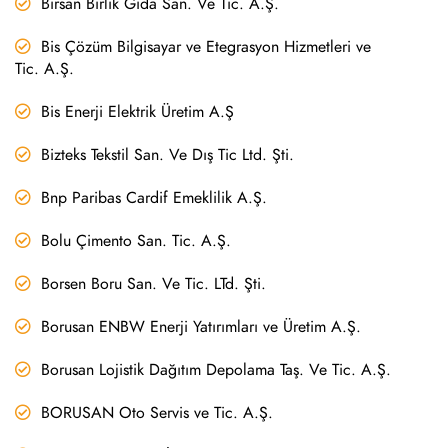
Birsan Birlik Gıda San. Ve Tic. A.Ş.
Bis Çözüm Bilgisayar ve Etegrasyon Hizmetleri ve
Tic. A.Ş.
Bis Enerji Elektrik Üretim A.Ş
Bizteks Tekstil San. Ve Dış Tic Ltd. Şti.
Bnp Paribas Cardif Emeklilik A.Ş.
Bolu Çimento San. Tic. A.Ş.
Borsen Boru San. Ve Tic. LTd. Şti.
Borusan ENBW Enerji Yatırımları ve Üretim A.Ş.
Borusan Lojistik Dağıtım Depolama Taş. Ve Tic. A.Ş.
BORUSAN Oto Servis ve Tic. A.Ş.