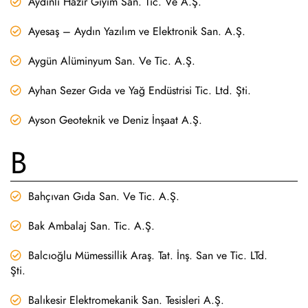
Aydınlı Hazır Giyim San. Tic. Ve A.Ş.
Ayesaş – Aydın Yazılım ve Elektronik San. A.Ş.
Aygün Alüminyum San. Ve Tic. A.Ş.
Ayhan Sezer Gıda ve Yağ Endüstrisi Tic. Ltd. Şti.
Ayson Geoteknik ve Deniz İnşaat A.Ş.
B
Bahçıvan Gıda San. Ve Tic. A.Ş.
Bak Ambalaj San. Tic. A.Ş.
Balcıoğlu Mümessillik Araş. Tat. İnş. San ve Tic. LTd.
Şti.
Balıkesir Elektromekanik San. Tesisleri A.Ş.