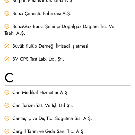
Burgan Finansal Kiralama A.Ş.
Bursa Çimento Fabrikası A.Ş.
BursaGaz Bursa Şehiriçi Doğalgaz Dağıtım Tic. Ve
Taah. A.Ş.
Büyük Kulüp Derneği İktisadi İşletmesi
BV CPS Test Lab. Ltd. Şti.
C
Can Medikal Hizmetler A.Ş.
Can Turizm Yat. Ve İşl. Ltd Şti.
Cantaş İç ve Dış Tic. Soğutma Sis. A.Ş.
Cargill Tarım ve Gıda San. Tic. A.Ş.