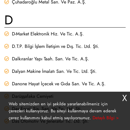
Çuhadaroğlu Metal San. Ve Paz. A.Ş.
D
D-Market Elektronik Hiz. Ve Tic. A.Ş.
D.T.P. Bilgi İşlem İletişim ve Dış. Tic. Ltd. Şti.
Dalkıranlar Yapı Taah. San. Ve Tic. A.Ş.
Dalyan Makine İmalatı San. Ve Tic. Ltd. Şti.
Danone Hayat İçecek ve Gıda San. Ve Tic. A.Ş.
X
Darüşşafaka Cemiyeti
Web sitemizden en iyi şekilde yararlanabilmeniz için
Das Enerji Sis. San. Ve Tic. Ltd. Şti.
çerezleri kullanıyoruz. Bu siteyi kullanmaya devam ederek
çerez kullanımını kabul etmiş sayılıyorsunuz.
Detaylı Bilgi >
Das Otomotiv Ve Jeneratör Tic. Ltd. Şti.