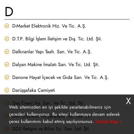
D
D-Market Elektronik Hiz. Ve Tic. A.Ş.
D.T.P. Bilgi İşlem İletişim ve Dış. Tic. Ltd. Şti.
Dalkıranlar Yapı Taah. San. Ve Tic. A.Ş.
Dalyan Makine İmalatı San. Ve Tic. Ltd. Şti.
Danone Hayat İçecek ve Gıda San. Ve Tic. A.Ş.
Darüşşafaka Cemiyeti
X
Das Enerji Sis. San. Ve Tic. Ltd. Şti.
Web sitemizden en iyi şekilde yararlanabilmeniz için
çerezleri kullanıyoruz. Bu siteyi kullanmaya devam ederek
Das Otomotiv Ve Jeneratör Tic. Ltd. Şti.
çerez kullanımını kabul etmiş sayılıyorsunuz.
Detaylı Bilgi >
DDS İletişim ve Bilim Tic. San. Ltd. Şti.