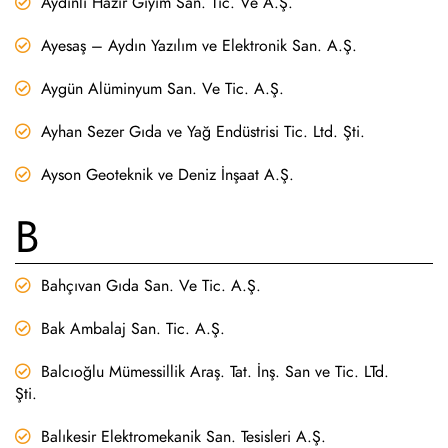
Aydınlı Hazır Giyim San. Tic. Ve A.Ş.
Ayesaş – Aydın Yazılım ve Elektronik San. A.Ş.
Aygün Alüminyum San. Ve Tic. A.Ş.
Ayhan Sezer Gıda ve Yağ Endüstrisi Tic. Ltd. Şti.
Ayson Geoteknik ve Deniz İnşaat A.Ş.
B
Bahçıvan Gıda San. Ve Tic. A.Ş.
Bak Ambalaj San. Tic. A.Ş.
Balcıoğlu Mümessillik Araş. Tat. İnş. San ve Tic. LTd.
Şti.
Balıkesir Elektromekanik San. Tesisleri A.Ş.