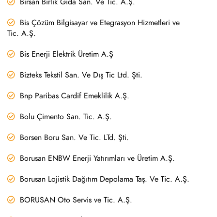
Birsan Birlik Gıda San. Ve Tic. A.Ş.
Bis Çözüm Bilgisayar ve Etegrasyon Hizmetleri ve
Tic. A.Ş.
Bis Enerji Elektrik Üretim A.Ş
Bizteks Tekstil San. Ve Dış Tic Ltd. Şti.
Bnp Paribas Cardif Emeklilik A.Ş.
Bolu Çimento San. Tic. A.Ş.
Borsen Boru San. Ve Tic. LTd. Şti.
Borusan ENBW Enerji Yatırımları ve Üretim A.Ş.
Borusan Lojistik Dağıtım Depolama Taş. Ve Tic. A.Ş.
BORUSAN Oto Servis ve Tic. A.Ş.