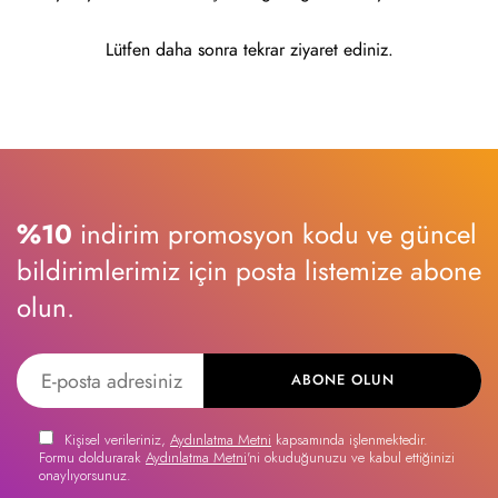
Lütfen daha sonra tekrar ziyaret ediniz.
%10
indirim promosyon kodu ve güncel
bildirimlerimiz için posta listemize abone
olun.
ABONE OLUN
Kişisel verileriniz,
Aydınlatma Metni
kapsamında işlenmektedir.
Formu doldurarak
Aydınlatma Metni
'ni okuduğunuzu ve kabul ettiğinizi
onaylıyorsunuz.