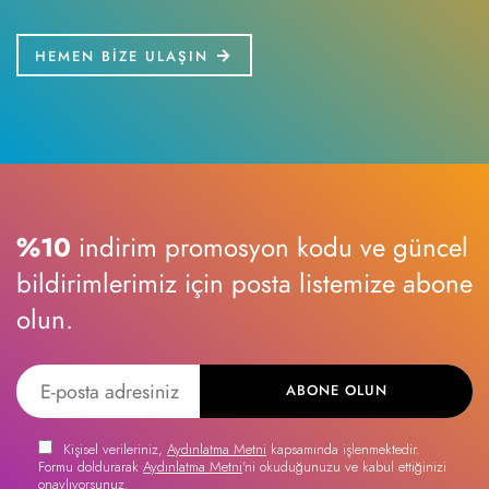
HEMEN BİZE ULAŞIN
%10
indirim promosyon kodu ve güncel
bildirimlerimiz için posta listemize abone
olun.
ABONE OLUN
Kişisel verileriniz,
Aydınlatma Metni
kapsamında işlenmektedir.
Formu doldurarak
Aydınlatma Metni
'ni okuduğunuzu ve kabul ettiğinizi
onaylıyorsunuz.