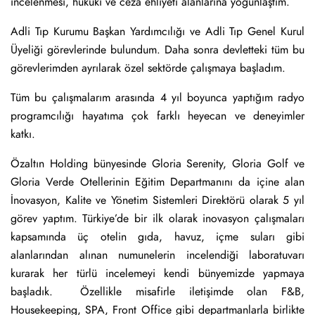
incelenmesi, hukuki ve ceza ehliyeti alanlarına yoğunlaştım.
Adli Tıp Kurumu Başkan Yardımcılığı ve Adli Tıp Genel Kurul
Üyeliği görevlerinde bulundum. Daha sonra devletteki tüm bu
görevlerimden ayrılarak özel sektörde çalışmaya başladım.
Tüm bu çalışmalarım arasında 4 yıl boyunca yaptığım radyo
programcılığı hayatıma çok farklı heyecan ve deneyimler
katkı.
Özaltın Holding bünyesinde Gloria Serenity, Gloria Golf ve
Gloria Verde Otellerinin Eğitim Departmanını da içine alan
İnovasyon, Kalite ve Yönetim Sistemleri Direktörü olarak 5 yıl
görev yaptım. Türkiye’de bir ilk olarak inovasyon çalışmaları
kapsamında üç otelin gıda, havuz, içme suları gibi
alanlarından alınan numunelerin incelendiği laboratuvarı
kurarak her türlü incelemeyi kendi bünyemizde yapmaya
başladık. Özellikle misafirle iletişimde olan F&B,
Housekeeping, SPA, Front Office gibi departmanlarla birlikte