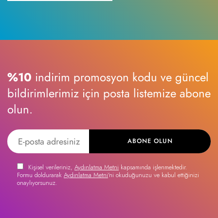
%10
indirim promosyon kodu ve güncel
bildirimlerimiz için posta listemize abone
olun.
ABONE OLUN
Kişisel verileriniz,
Aydınlatma Metni
kapsamında işlenmektedir.
Formu doldurarak
Aydınlatma Metni
'ni okuduğunuzu ve kabul ettiğinizi
onaylıyorsunuz.