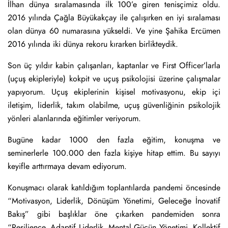
İlhan dünya sıralamasında ilk 100’e giren tenisçimiz oldu.
2016 yılında Çağla Büyükakçay ile çalışırken en iyi sıralaması
olan dünya 60 numarasına yükseldi. Ve yine Şahika Ercümen
2016 yılında iki dünya rekoru kırarken birlikteydik.
Son üç yıldır kabin çalışanları, kaptanlar ve First Officer’larla
(uçuş ekipleriyle) kokpit ve uçuş psikolojisi üzerine çalışmalar
yapıyorum. Uçuş ekiplerinin kişisel motivasyonu, ekip içi
iletişim, liderlik, takım olabilme, uçuş güvenliğinin psikolojik
yönleri alanlarında eğitimler veriyorum.
Bugüne kadar 1000 den fazla eğitim, konuşma ve
seminerlerle 100.000 den fazla kişiye hitap ettim. Bu sayıyı
keyifle arttırmaya devam ediyorum.
Konuşmacı olarak katıldığım toplantılarda pandemi öncesinde
“Motivasyon, Liderlik, Dönüşüm Yönetimi, Geleceğe İnovatif
Bakış” gibi başlıklar öne çıkarken pandemiden sonra
“Resilience, Adaptif Liderlik, Mental Gücün Yönetimi, Kollektif