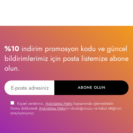
%10
indirim promosyon kodu ve güncel
bildirimlerimiz için posta listemize abone
olun.
ABONE OLUN
Kişisel verileriniz,
Aydınlatma Metni
kapsamında işlenmektedir.
Formu doldurarak
Aydınlatma Metni
'ni okuduğunuzu ve kabul ettiğinizi
onaylıyorsunuz.