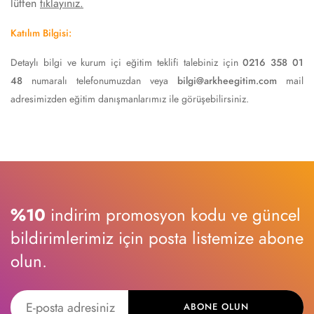
lütfen
tıklayınız.
Katılım Bilgisi:
Detaylı bilgi ve kurum içi eğitim teklifi talebiniz için
0216 358 01
48
numaralı telefonumuzdan veya
bilgi@arkheegitim.com
mail
adresimizden eğitim danışmanlarımız ile görüşebilirsiniz.
%10
indirim promosyon kodu ve güncel
bildirimlerimiz için posta listemize abone
olun.
ABONE OLUN