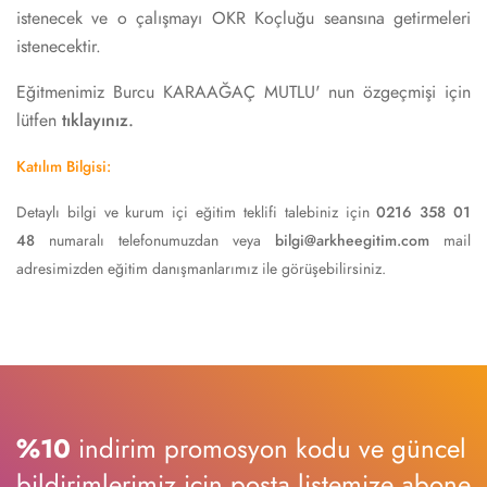
istenecek ve o çalışmayı OKR Koçluğu seansına getirmeleri
istenecektir.
Eğitmenimiz Burcu KARAAĞAÇ MUTLU' nun özgeçmişi için
lütfen
tıklayınız.
Katılım Bilgisi:
Detaylı bilgi ve kurum içi eğitim teklifi talebiniz için
0216 358 01
48
numaralı telefonumuzdan veya
bilgi@arkheegitim.com
mail
adresimizden eğitim danışmanlarımız ile görüşebilirsiniz.
%10
indirim promosyon kodu ve güncel
bildirimlerimiz için posta listemize abone