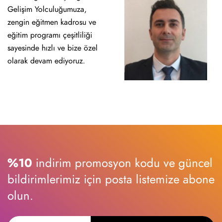
Gelişim Yolculuğumuza,
zengin eğitmen kadrosu ve
eğitim programı çeşitliliği
sayesinde hızlı ve bize özel
olarak devam ediyoruz.
%10
indirim promosyon kodu ve güncel
bildirimlerimiz için posta listemize abone
olun.