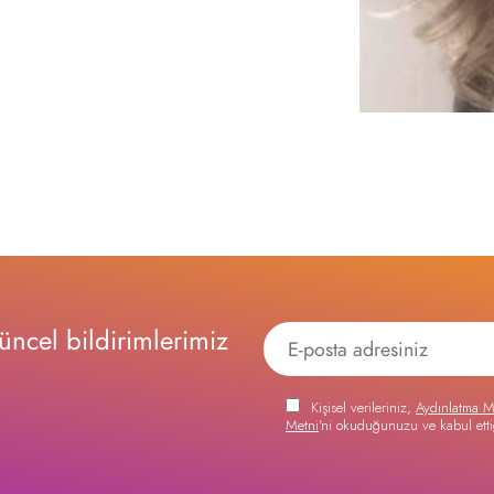
ncel bildirimlerimiz
Kişisel verileriniz,
Aydınlatma M
Metni
'ni okuduğunuzu ve kabul etti