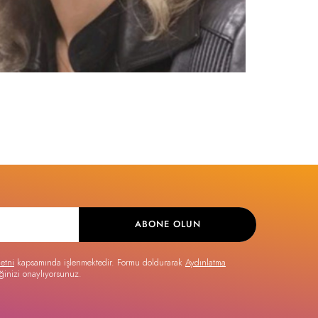
ABONE OLUN
etni
kapsamında işlenmektedir. Formu doldurarak
Aydınlatma
ğinizi onaylıyorsunuz.