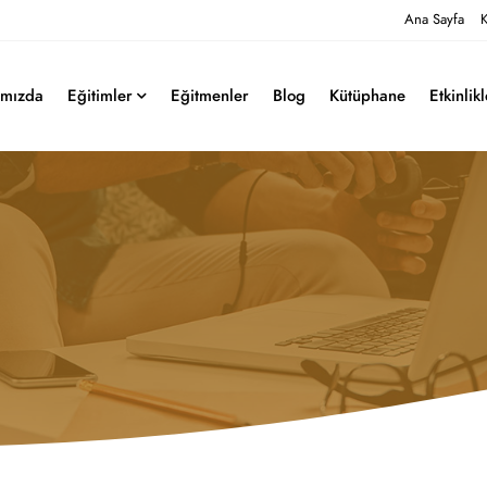
Ana Sayfa
K
ımızda
Eğitimler
Eğitmenler
Blog
Kütüphane
Etkinlik