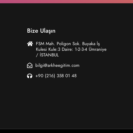
Bize Ulaşın
FSM Mah. Poligon Sok. Buyaka İş
Kulesi Kule:3 Daire: 1-2-3-4 Ümraniye
/ İSTANBUL
bilgi@arkheegitim.com
+90 (216) 358 01 48