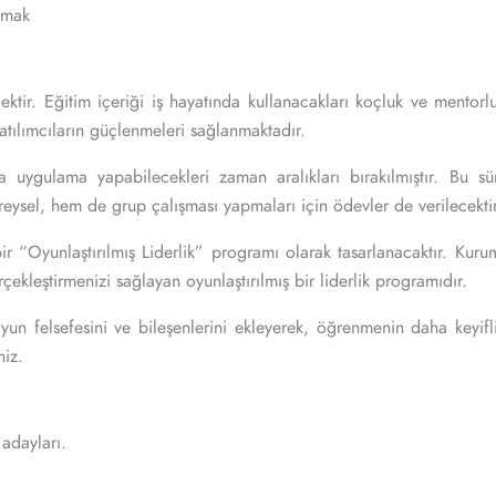
nmak
ktir. Eğitim içeriği iş hayatında kullanacakları koçluk ve mentorluk
katılımcıların güçlenmeleri sağlanmaktadır.
 uygulama yapabilecekleri zaman aralıkları bırakılmıştır. Bu süre
eysel, hem de grup çalışması yapmaları için ödevler de verilecekti
r “Oyunlaştırılmış Liderlik” programı olarak tasarlanacaktır. Kurum
rçekleştirmenizi sağlayan oyunlaştırılmış bir liderlik programıdır.
oyun felsefesini ve bileşenlerini ekleyerek, öğrenmenin daha keyifl
iniz.
i adayları.