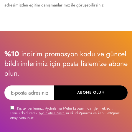
adresimizden eğitim danışmanlarımız ile görüşebilirsiniz.
%10
indirim promosyon kodu ve güncel
bildirimlerimiz için posta listemize abone
olun.
ABONE OLUN
Kişisel verileriniz,
Aydınlatma Metni
kapsamında işlenmektedir.
Formu doldurarak
Aydınlatma Metni
'ni okuduğunuzu ve kabul ettiğinizi
onaylıyorsunuz.