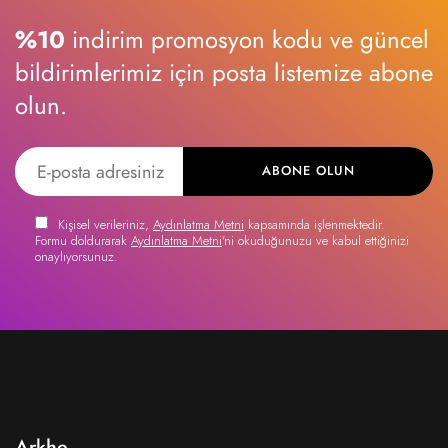
%10
indirim promosyon kodu ve güncel
bildirimlerimiz için posta listemize abone
olun.
ABONE OLUN
Kişisel verileriniz,
Aydınlatma Metni
kapsamında işlenmektedir.
Formu doldurarak
Aydınlatma Metni
'ni okuduğunuzu ve kabul ettiğinizi
onaylıyorsunuz.
Arkhe