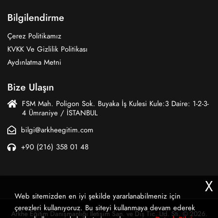
Bilgilendirme
Çerez Politikamız
KVKK Ve Gizlilik Politikası
Aydınlatma Metni
Bize Ulaşın
FSM Mah. Poligon Sok. Buyaka İş Kulesi Kule:3 Daire: 1-2-3-
4 Ümraniye / İSTANBUL
bilgi@arkheegitim.com
+90 (216) 358 01 48
X
Web sitemizden en iyi şekilde yararlanabilmeniz için
çerezleri kullanıyoruz. Bu siteyi kullanmaya devam ederek
Arkhe Eğitim Danışmanlığı İletişim San. ve Dış Tic. Ltd. Şti. © 2026.