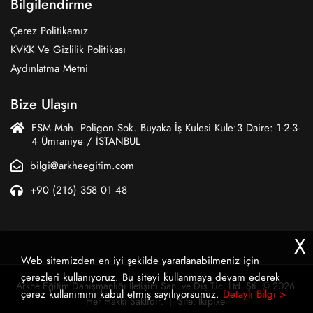
Bilgilendirme
Çerez Politikamız
KVKK Ve Gizlilik Politikası
Aydınlatma Metni
Bize Ulaşın
FSM Mah. Poligon Sok. Buyaka İş Kulesi Kule:3 Daire: 1-2-3-
4 Ümraniye / İSTANBUL
bilgi@arkheegitim.com
+90 (216) 358 01 48
X
Web sitemizden en iyi şekilde yararlanabilmeniz için
çerezleri kullanıyoruz. Bu siteyi kullanmaya devam ederek
Arkhe Eğitim Danışmanlığı İletişim San. ve Dış Tic. Ltd. Şti. © 2026.
çerez kullanımını kabul etmiş sayılıyorsunuz.
Detaylı Bilgi >
Her Hakkı Saklıdır. | Site:
İkipixel